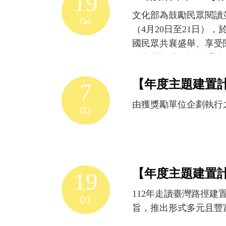
19
地
尋
文化部為鼓勵民眾閱讀並
04
求
（4月20日至21日
生
國民眾共襄盛舉、享受
命
際書展極獲好評的「讀
的
「閱讀的樂園」為概念
樣
【年度主題建置
7
子共度美好的週末午後
貌，
獨立書店；大塊、九歌
從
由獲獎勵單位企劃執行
02
飲
協會、親子共學教育促
食
題的角斯角斯等新銳創
的
Live Podcas
微
連結。 4月20、21
觀
因；臺北市西門町西本願寺
【年度主題建置計
19
視
請讀者在閱讀的世界裡
角，
112年走讀臺灣路徑
01
共創閱讀「利」，讓各
進
旨，推出形式多元且豐
方、一起走篤行」，打
而