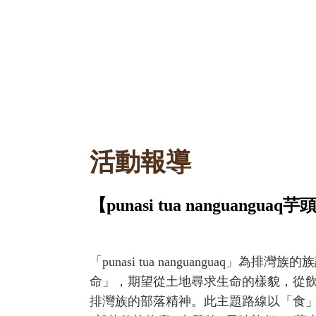
檳
榔
──
傳
統
排
灣
族
飲
活動報導
食
路
徑；
【punasi tua nanguan
此
主
題
「punasi tua nanguanguaq」為
路
命」，期望從土地尋求生命的樣貌，從
線
排灣族的部落精神。此主題路線以「食
將