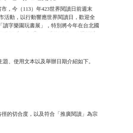
，今（113）年423世界閱讀日前週末
書市活動，以行動響應世界閱讀日，歡迎全
的「讀字樂園玩書展」，特別將今年在台北國
及創作者，超過40種體驗活動。現場並以
可透過閱讀體驗活動換乘遊樂設施，讓親
、基地書店、現流冊店等活躍於全國各地的
知名出版社；台灣勞工陣線、芒草心慈善
主題、使用文本以及舉辦日期介紹如下。
林廉恩，以臺灣在地神話、妖怪等故事為主
、開幕劇團表演、玩讀沙龍、真人圖書館、
多元閱讀的樂趣中，重新找回閱讀與生活美好的
為苗栗人」，透過閱讀找尋山與海之間的基
合獨立書店、出版社及閱讀講座、讀書會等活動，邀
望提升臺南的閱讀「率」、閱讀「力」、
與路徑的切合度，以及符合「推廣閱讀」為宗
行十村的「海邊走走，澎湖書市－閱讀好地
20日在新北市板橋市民廣場，「迷書號第