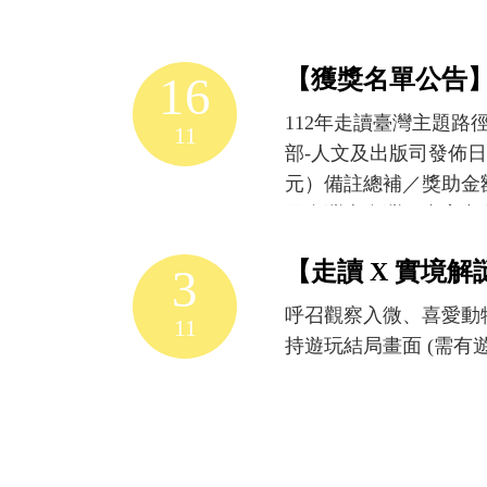
3站－無限閱讀島」則
探
索
為「創新書市 庄頭書
排
書店、買好書、看好書
【獲獎名單公告】
16
灣
間：4月20、21日（六
族
112年走讀臺灣主題路徑
動網頁：https://indie
11
的
部-人文及出版司發佈日期
山腳國小日治後期宿舍群
部
元）備註總補／獎助金額為
動網頁：https://www.fa
落
民台灣史台灣圖書室文化
13:00-20:00 
精
600,000 文學島行
https://www.facebo
神。
3
2
們的幾種方法時光書店60
營文化中心（臺南市新營區中正路
月
蒙洪雅書坊500,000
id=61551052150
呼召觀察入微、喜愛動
11
25
份有限公司430,000
十村（澎湖縣馬公市新復路2巷
持遊玩結局畫面 (需有
日
書店400,000 puna
－無限閱讀島 時間：4月
(日)
鹽埕研究社200,000
紅氣球又香又甜雙溪店 活動網頁：h
芋
異) 條款內容 資料來源：文化
頭
與