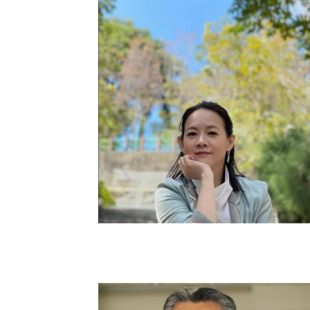
發
的
"風
味
旅
行"，
藉
由
走
入
農
田，
透
過
雙
手
製
作