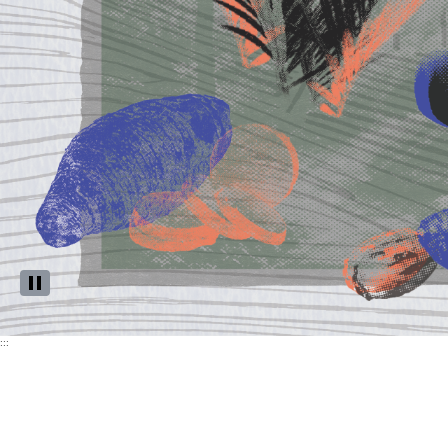
「punasi
:::
tua
nanguanguaq」
為
排