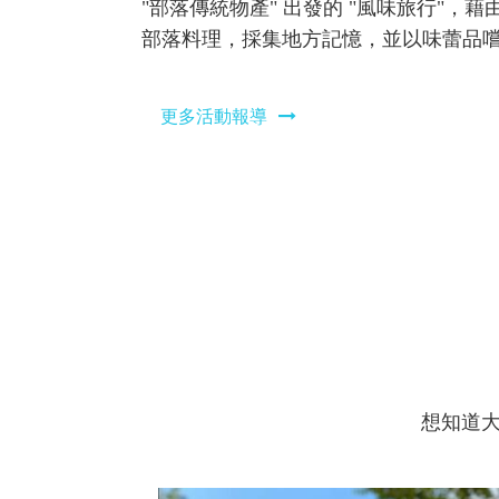
以
"部落傳統物產" 出發的 "風味旅行"，
「食」
部落料理，採集地方記憶，並以味蕾品
的
來義鄉部落蔬店、導讀講師合作，除能
核
更能從閱讀文本中獲得相關的背景知識
更多活動報導
心
概
念，
是
一
場
從
"部
落
傳
統
想知道大
物
產"
出