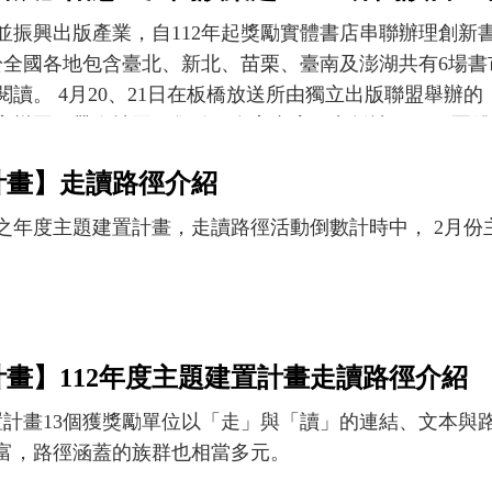
振興出版產業，自112年起獎勵實體書店串聯辦理創新書市
），於全國各地包含臺北、新北、苗栗、臺南及澎湖共有6場
閱讀。 4月20、21日在板橋放送所由獨立出版聯盟舉辦
字樂園」帶進社區，集結70多家書店、出版社、NGO團體
，將旋轉木馬、海盜船等設施與書展攤位共融，參觀民眾
計畫】走讀路徑介紹
。 單日參展70個以上的攤位則包括晃晃書店、瑯嬛書屋
、大辣、時報、允晨、黑白文化、南方家園等面向豐富的
之年度主題建置計畫，走讀路徑活動倒數計時中， 2月份
進會等引領多元議題的NGO，以及金鼎獎得主黃一文、
作者，共聚一堂。 除了書籍展售，現場並有親子工作坊
t及攤位體驗活動，期盼參觀民眾在庄頭遇見好書好事，沉浸在
日苗栗苑裡國小宿舍群的「苗栗山海書市集｜閱讀「 」成
的「野生讀者節Wild Reader Festival」，結
畫】112年度主題建置計畫走讀路徑介紹
恣意撒野；臺南新營文化中心舉辦的「臺南好本市」，期
建置計畫13個獲獎勵單位以「走」與「讀」的連結、文本
式各樣的「書本」以不同樣貌被再現及閱讀。 澎湖縣篤
富，路徑涵蓋的族群也相當多元。
造全臺最老眷村篤行十村為藝文與閱讀的嘉年華公園；4月