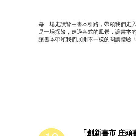
灣
族
的
每一場走讀皆由書本引路，帶領我們走
族
是一場探險，走過各式的風景，讓書本的
語，
讓書本帶領我們展開不一樣的閱讀體驗
其
意
為
「種
得
好
生
命」，
期
望
從
土
「創新書市 庄頭