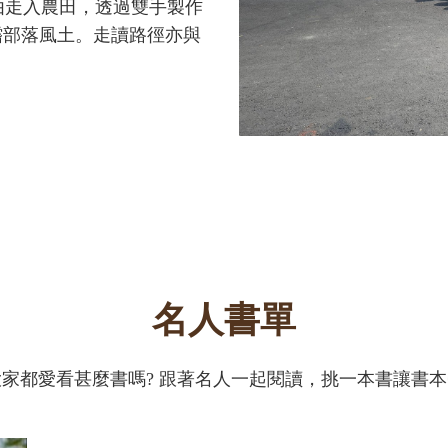
藉由走入農田，透過雙手製作
嚐部落風土。走讀路徑亦與
直接品嚐排灣族傳統料理，
。
名人書單
家都愛看甚麼書嗎? 跟著名人一起閱讀，挑一本書讓書