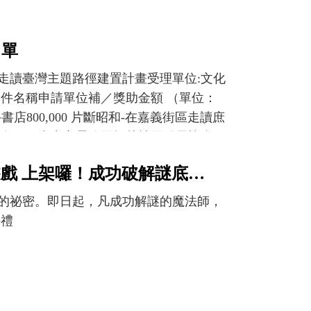
。 文化部表示，113年創新書市將進化
社走入臺灣各縣市閱讀場域，讓逛書展、進
抱臺灣在地文化。 讀字樂園玩書展 時
名單
族路130巷67號） 主辦單位：獨立出版聯盟 活
2年)走讀臺灣主題路徑建置計畫受理單位:文化
間：4月20、21日（六、日）10:00-17:00 地點：苑裡
號 案件名稱申請單位補／獎助金額 （單位：
 主辦單位：野生藝術有限公司（暗有書） 活
店800,000 片斷昭和-在嘉義街區走讀庶
Reader Festival 時間：4月20、21日（六、日）
的綠色秘徑臺中市霧峰區桐林社區發展協會
辦單位：飛地工作室（飛地書店） 活動網頁：
基金會600,000 緣溪行──走讀洄瀾‧河流
時間：4月20、21日（六、日）12:00-18:00 地點：新
【走讀 X 實境解謎】魔法師的秘密 大安森林公園實境遊戲遊戲 上架囉！成功破解謎底還有限量好禮等您拿！
,000 走讀嘉義百年-母語、山林、文協的啟
ok.com/profile.php?
00 打開臺灣——走入文學中的風景鏡文學股
21日（六、日）10:00-17:00 地點：篤行
的祕密。即日起，凡成功解謎的魔法師，
0,000 台南糖業路徑與文化市集計畫新營曬
book.com/penghubook 「迷書號第3站
好禮
作室(繫。本屋)400,000 彼時陣．鹽埕埔高雄市
新北市板橋區中山路一段161號） 主辦單位：
蘇明如 (依委員姓氏筆畫排序,如遇特殊字或有差