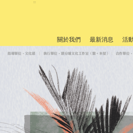
跳
:::
到
主
要
內
關於我們
最新消息
活
容
區
上
塊
一
張