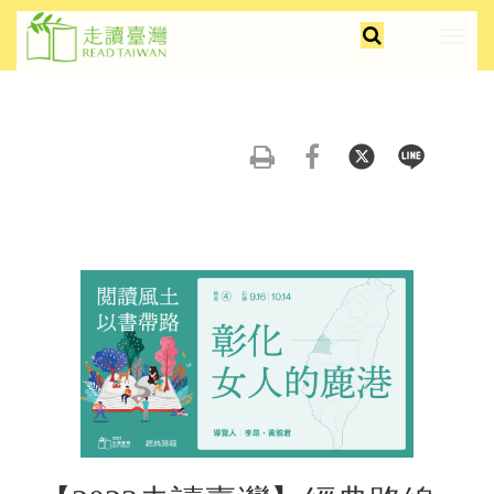
跳
faceb
insta
youtu
全
到
展
文
主
開/
檢
要
摺
索
內
疊
容
選
友
分
分
分
區
單
善
享
享
享
塊
列
到
到
到
印
FB
Twitter
Line