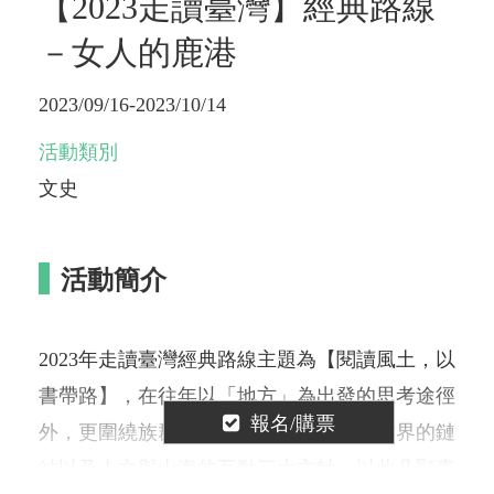
【2023走讀臺灣】經典路線
－女人的鹿港
2023/09/16-2023/10/14
活動類別
文史
活動簡介
2023年走讀臺灣經典路線主題為【閱讀風土，以
書帶路】，在往年以「地方」為出發的思考途徑
報名/購票
外，更圍繞族群與文化的混合、在地與世界的鏈
結以及人文與山海的互動三大主軸，以此凸顯臺