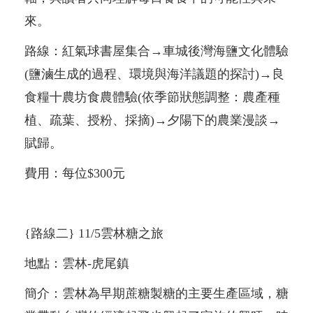
來。
路線：紅氣球書屋集合→車城後灣海鹽文化體驗
(鹽滷生成的過程、環境與海洋議題的探討)→良
食糧十農坊食農體驗(依季節狀態調整：農產種
植、疏葉、授粉、採摘)→夕陽下的農業漫談→
賦歸。
費用：每位$300元
{路線二} 11/5雲林糖之旅
地點：雲林-虎尾鎮
簡介：雲林為早期蔗糖製糖的主要生產區域，糖