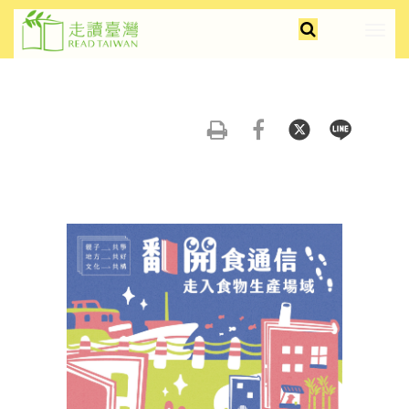
跳
faceb
insta
youtu
全
到
展
文
主
開/
檢
要
摺
索
內
疊
容
選
友
分
分
分
區
單
善
享
享
享
塊
列
到
到
到
印
FB
Twitter
Line