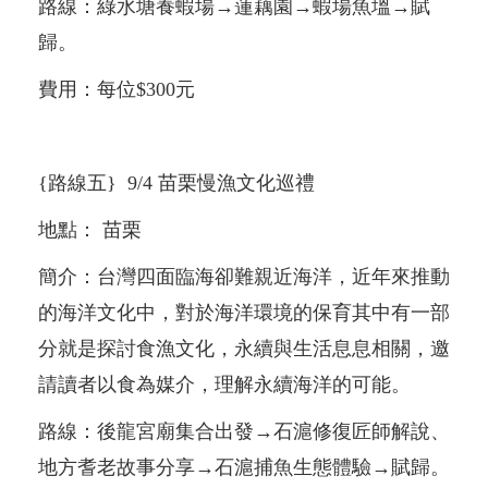
路線：綠水塘養蝦場→蓮藕園→蝦場魚塭→賦
歸。
費用：每位$300元
{路線五} 9/4 苗栗慢漁文化巡禮
地點： 苗栗
簡介：台灣四面臨海卻難親近海洋，近年來推動
的海洋文化中，對於海洋環境的保育其中有一部
分就是探討食漁文化，永續與生活息息相關，邀
請讀者以食為媒介，理解永續海洋的可能。
路線：後龍宮廟集合出發→石滬修復匠師解說、
地方耆老故事分享→石滬捕魚生態體驗→賦歸。