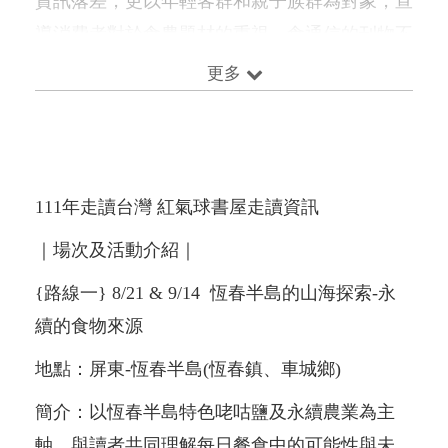
資訊落差，更以年輕客群和親子族群為對象，宣
導消費者對於食農題材的重視，食通信的刊物不
僅是報導生產者理念與故事，更有著吸引人走訪
更多
現地的攝影作品及可愛有趣的插畫，讓消費者產
生對於食農的興趣，實際將文本中的知識對應生
產食材的過程，將書本知識轉化為豐富有趣的人
生體驗。
111年走讀台灣 紅氣球書屋走讀資訊
｜場次及活動介紹｜
{路線一} 8/21 & 9/14 恆春半島的山海探索-永
續的食物來源
地點：屏東-恆春半島(恆春鎮、車城鄉)
簡介：以恆春半島特色咾咕鹽及永續農業為主
軸，與讀者共同理解每日餐食中的可能性與未