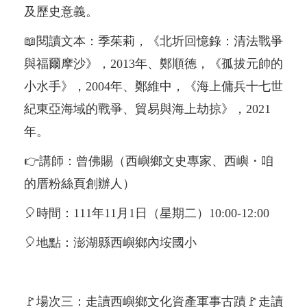
及歷史意義。
📖閱讀文本：季茱莉，《北圻回憶錄：清法戰爭
與福爾摩沙》，2013年、鄭順德，《孤拔元帥的
小水手》，2004年、鄭維中，《海上傭兵十七世
紀東亞海域的戰爭、貿易與海上劫掠》，2021
年。
👉講師：曾佛賜（西嶼鄉文史專家、西嶼・咱
的厝粉絲頁創辦人）
🎈時間：111年11月1日（星期二）10:00-12:00
🎈地點：澎湖縣西嶼鄉內垵國小
🚩場次三：走讀西嶼鄉文化資產軍事古蹟🚩走讀