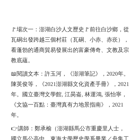
徑，從澎湖縣不同區域，窺探自大航海時代到日
治時代太平洋戰爭以來，在澎湖堆疊而成的多元
歷史痕跡。
🚩場次一：澎湖白沙人文歷史🚩前往白沙鄉，從
瓦硐出發跨越三個村莊（瓦硐、小赤、赤崁），
看蓬勃的通商貿易發展出的富豪傳奇、文教及宗
教底蘊。
📖閱讀文本：許玉河，《澎湖筆記》，2020年。
陳英俊等，《2021澎湖縣文化資產手冊》，2021
年。國立臺灣文學館, 江昺崙, 林運鴻, 張怡寧，
《文協一百點：臺灣真有力地景指南》，2021
年。
👉講師：鄭承榆（澎湖縣馬公市重慶里人士，
國立馬公高中、東海大學歷史學系畢業／舟集工