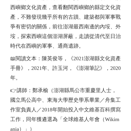
西嶼鄉文化資產，查看翻閱西嶼鄉的縣定文化資
產，不難發現幾乎所有的古蹟、建築都與軍事戰
爭有密切的關係，前往澎湖最西南邊的內垵、外
垵，探索西嶼這個澎湖屏蔽，走讀從清代至日治
時代在西嶼的軍事、通商遺跡。
📖閱讀文本：陳英俊等，《2021澎湖縣文化資產
手冊》，2021年、許玉河，《澎湖筆記》，2020
年。
👉講師：鄭承榆（澎湖縣馬公市重慶里人士，
國立馬公高中、東海大學歷史學系畢業／舟集工
作室負責人／2018年開始投入中文維基百科撰寫
工作，同年獲遴選為「全球維基人年會（Wikim
ania）」）