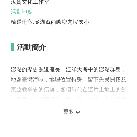
汝賀文化工作室
活動地點
植隱冊室,澎湖縣西嶼鄉內垵國小
活動簡介
澎湖的歷史源遠流長，汪洋大海中的澎湖群島，
地處臺灣海峽，地理位置特殊，留下先民開拓及
東亞戰爭史的痕跡，各個時代在這片土地上的創
造與累積演變而成的古蹟、歷史建築、文化景觀
等，不僅具有在地獨特風貌，也是見證近代世界
更多
變遷的重要一環。 本次活動以澎湖縣定文化資
產為主軸，發展出馬公、西嶼、白沙三條走讀路