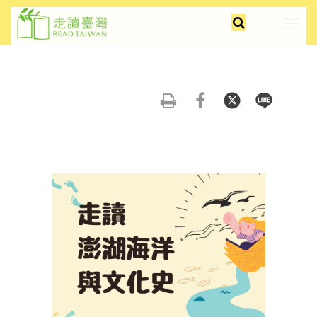
跳
faceb
insta
youtu
全
到
展
文
主
開/
檢
要
摺
索
內
疊
容
選
友
分
分
分
區
單
善
享
享
享
塊
列
到
到
到
印
FB
Twitter
Line