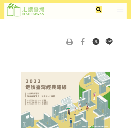
跳
faceb
insta
youtu
全
到
展
文
主
開/
檢
要
摺
索
內
疊
容
選
友
分
分
分
區
單
善
享
享
享
塊
列
到
到
到
印
FB
Twitter
Line