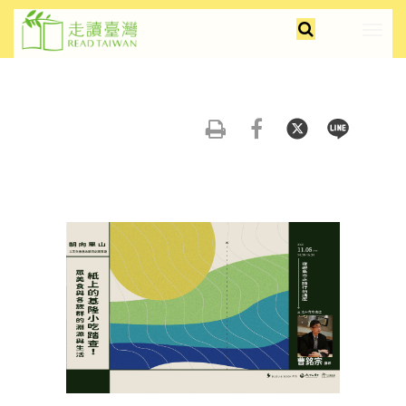
跳
faceb
insta
youtu
全
到
展
文
主
開/
檢
要
摺
索
內
疊
容
選
友
分
分
分
區
單
善
享
享
享
塊
列
到
到
到
印
FB
Twitter
Line