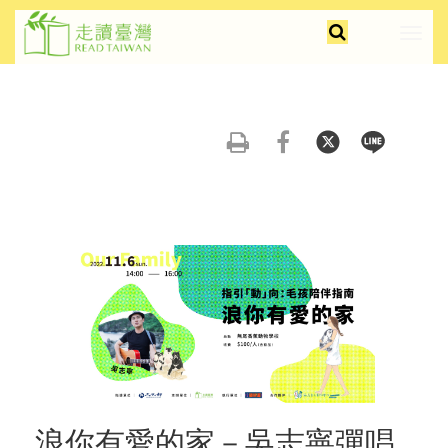
跳
faceb
insta
youtu
全
到
展
文
主
開/
檢
要
摺
索
內
疊
容
選
友
分
分
分
區
單
善
享
享
享
塊
列
到
到
到
印
FB
Twitter
Line
浪你有愛的家－吳志寧彈唱