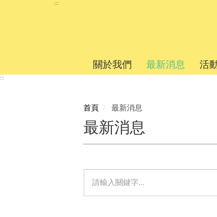
跳
:::
到
主
要
內
關於我們
最新消息
活
容
區
:::
塊
首頁
最新消息
最新消息
單
元
檢