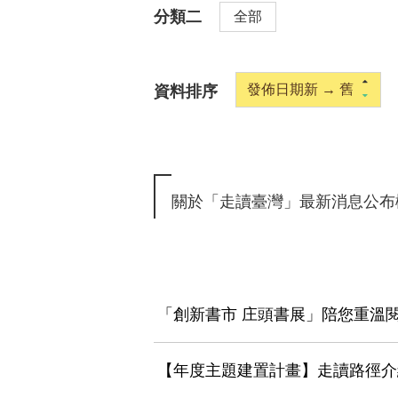
索：
分類二
全部
發佈日期新 → 舊
資料排序
關於「走讀臺灣」最新消息公布
搜
「創新書市 庄頭書展」陪您重溫閱讀
尋
結
【年度主題建置計畫】走讀路徑介
果