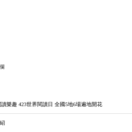
欄
樂趣 423世界閱讀日 全國5地6場遍地開花
紹