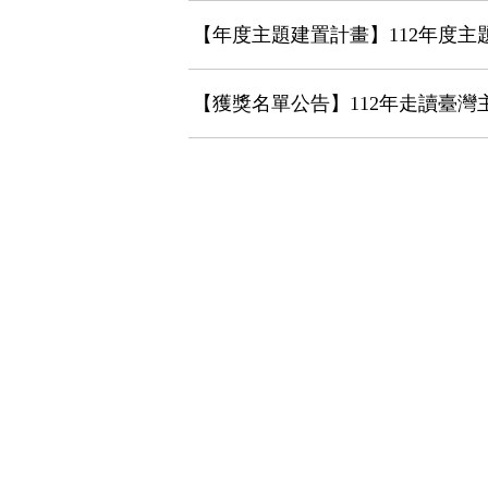
更
【年度主題建置計畫】112年度
新
為
【獲獎名單公告】112年走讀臺
29
筆
【走讀 X 實境解謎】魔法師的秘
#抽獎結果公布【閱在地 讀好書
【走讀臺灣出任務】 2023.10.0
用「走」的來閱讀！ 作者李昂帶
#抽獎活動 【閱在地 讀好書】歡