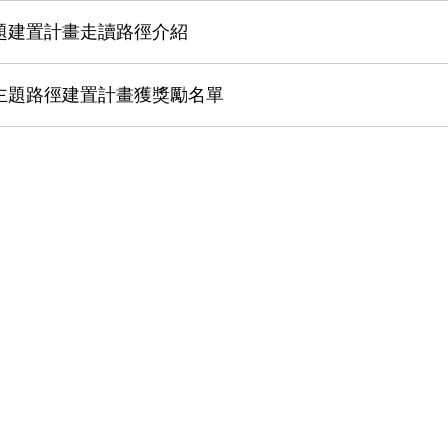
主題建置計畫走讀路徑介紹
灣主題路徑建置計畫獲獎勵名單
密 大安森林公園實境遊戲遊戲 上架囉！成功破解謎底還
】歡迎來摩斯享受片刻閱讀時光
7(六)與您相約南國漫讀節見！
領讀者探索鹿港小鎮
迎來摩斯享受片刻閱讀時光